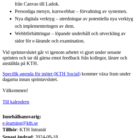
från Canvas till Ladok.
Personliga menyn, kurswebbar – förvaltning av systemen.
Nya digitala verktyg – utredningar av potentiella nya verktyg
och implementeringen av dem.
Webbförbättringar – löpande underhåll och utveckling av
sidor för e-lärande och examination.
Vid sprintavslutet går vi igenom arbetet vi gjort under senaste
sprinten och tar då gärna emot feedback från kollegor, lärare och
anställda på KTH.
Specifik agenda för mötet (KTH Social)
kommer växa fram under
dagarna innan sprintavslutet.
Välkommen!
Till kalendern
Innehållsansvarig:
e-learning@kth.se
Tillhör
: KTH Intranät
Senast ändrad
:
2024-09-18