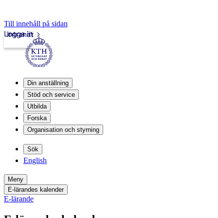
Till innehåll på sidan
Logga in
Intranät
Din anställning
Stöd och service
Utbilda
Forska
Organisation och styrning
Sök
English
Meny
E-lärandes kalender
E-lärande