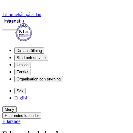
Till innehåll på sidan
Logga in
Intranät
Din anställning
Stöd och service
Utbilda
Forska
Organisation och styrning
Sök
English
Meny
E-lärandes kalender
E-lärande