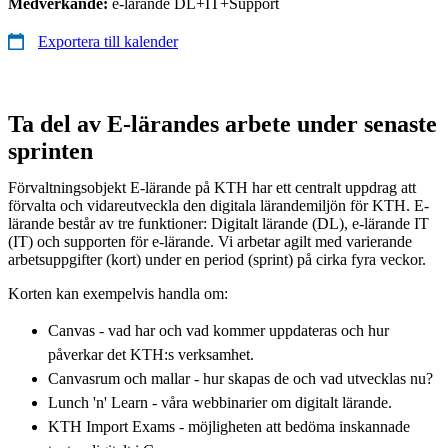
Medverkande:
e-lärande DL+IT+Support
Exportera till kalender
Ta del av E-lärandes arbete under senaste
sprinten
Förvaltningsobjekt E-lärande på KTH har ett centralt uppdrag att
förvalta och vidareutveckla den digitala lärandemiljön för KTH. E-
lärande består av tre funktioner: Digitalt lärande (DL), e-lärande IT
(IT) och supporten för e-lärande. Vi arbetar agilt med varierande
arbetsuppgifter (kort) under en period (sprint) på cirka fyra veckor.
Korten kan exempelvis handla om:
Canvas - vad har och vad kommer uppdateras och hur
påverkar det KTH:s verksamhet.
Canvasrum och mallar - hur skapas de och vad utvecklas nu?
Lunch 'n' Learn - våra webbinarier om digitalt lärande.
KTH Import Exams - möjligheten att bedöma inskannade