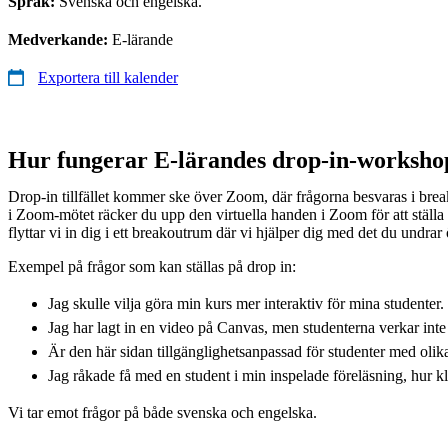
Språk:
Svenska och engelska.
Medverkande:
E-lärande
Exportera till kalender
Hur fungerar E-lärandes drop-in-worksho
Drop-in tillfället kommer ske över Zoom, där frågorna besvaras i br
i Zoom-mötet räcker du upp den virtuella handen i Zoom för att ställa d
flyttar vi in dig i ett breakoutrum där vi hjälper dig med det du undrar 
Exempel på frågor som kan ställas på drop in:
Jag skulle vilja göra min kurs mer interaktiv för mina studenter
Jag har lagt in en video på Canvas, men studenterna verkar int
Är den här sidan tillgänglighetsanpassad för studenter med oli
Jag råkade få med en student i min inspelade föreläsning, hur kl
Vi tar emot frågor på både svenska och engelska.