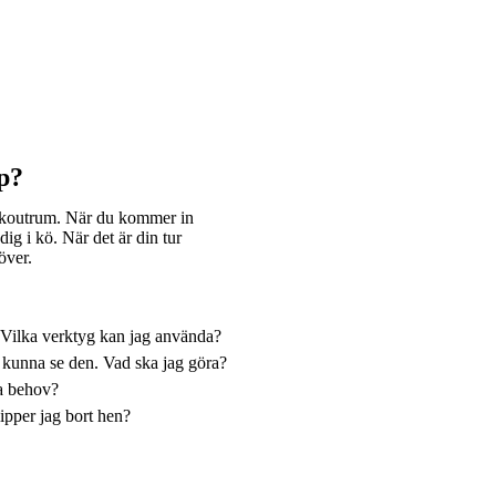
p?
eakoutrum. När du kommer in
ig i kö. När det är din tur
över.
. Vilka verktyg kan jag använda?
e kunna se den. Vad ska jag göra?
ka behov?
ipper jag bort hen?