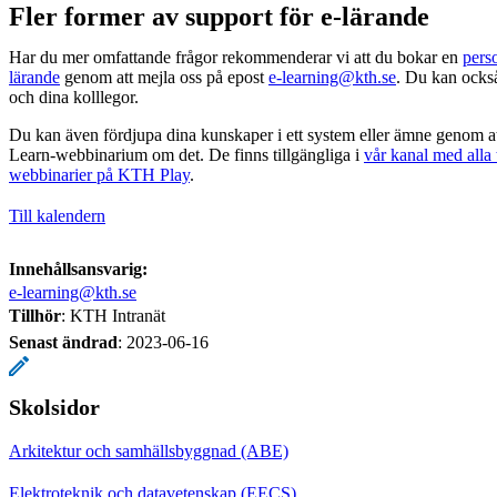
Fler former av support för e-lärande
Har du mer omfattande frågor rekommenderar vi att du bokar en
pers
lärande
genom att mejla oss på epost
e-learning@kth.se
. Du kan ock
och dina kolllegor.
Du kan även fördjupa dina kunskaper i ett system eller ämne genom att 
Learn-webbinarium om det. De finns tillgängliga i
vår kanal med alla 
webbinarier på KTH Play
.
Till kalendern
Innehållsansvarig:
e-learning@kth.se
Tillhör
: KTH Intranät
Senast ändrad
:
2023-06-16
Skolsidor
Arkitektur och samhällsbyggnad (ABE)
Elektroteknik och datavetenskap (EECS)