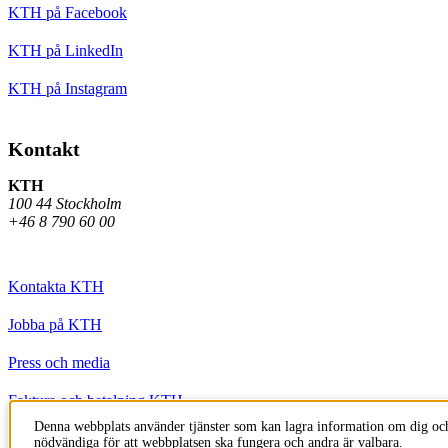
KTH på Facebook
KTH på LinkedIn
KTH på Instagram
Kontakt
KTH
100 44 Stockholm
+46 8 790 60 00
Kontakta KTH
Jobba på KTH
Press och media
Faktura och betalning KTH
Denna webbplats använder tjänster som kan lagra information om dig och
Om KTH:s webbplatser
nödvändiga för att webbplatsen ska fungera och andra är valbara.