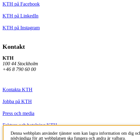
KTH på Facebook
KTH på LinkedIn
KTH på Instagram
Kontakt
KTH
100 44 Stockholm
+46 8 790 60 00
Kontakta KTH
Jobba på KTH
Press och media
Faktura och betalning KTH
Denna webbplats använder tjänster som kan lagra information om dig och
Om KTH:s webbplatser
nödvändiga för att webbplatsen ska fungera och andra är valbara.