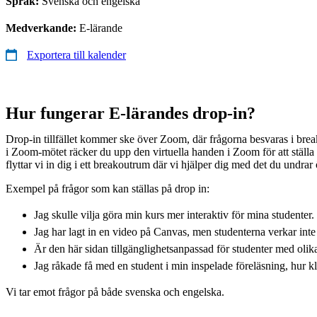
Språk:
Svenska och engelska
Medverkande:
E-lärande
Exportera till kalender
Hur fungerar E-lärandes drop-in?
Drop-in tillfället kommer ske över Zoom, där frågorna besvaras i br
i Zoom-mötet räcker du upp den virtuella handen i Zoom för att ställa d
flyttar vi in dig i ett breakoutrum där vi hjälper dig med det du undrar 
Exempel på frågor som kan ställas på drop in:
Jag skulle vilja göra min kurs mer interaktiv för mina studenter
Jag har lagt in en video på Canvas, men studenterna verkar int
Är den här sidan tillgänglighetsanpassad för studenter med oli
Jag råkade få med en student i min inspelade föreläsning, hur kl
Vi tar emot frågor på både svenska och engelska.