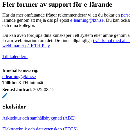
Fler former av support för e-lärande
Har du mer omfattande frågor rekommenderar vi att du bokar en
pers
lärande genom att mejla oss på epost
e-learning@kth.se
. Du kan ock
och dina kollegor.
Du kan även fördjupa dina kunskaper i ett system eller ämne genom att 
Learn-webbinarium om det. De finns tillgängliga
i vår kanal med alla
webbinarier på KTH Play
.
Till kalendern
Innehållsansvarig:
e-learning@kth.se
Tillhör
: KTH Intranät
Senast ändrad
:
2025-08-12
Skolsidor
Arkitektur och samhällsbyggnad (ABE)
Elektroteknik och datavetenskap (EECS)