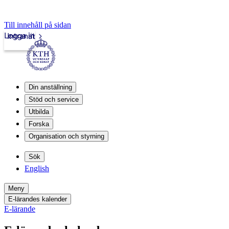
Till innehåll på sidan
Logga in
Intranät
Din anställning
Stöd och service
Utbilda
Forska
Organisation och styrning
Sök
English
Meny
E-lärandes kalender
E-lärande