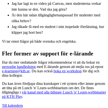
Jag har lagt in en video på Canvas, men studenterna verkar
inte kunna se den. Vad ska jag göra?
Är den här sidan tillgänglighetsanpassad för studenter med
olika behov?
Jag råkade få med en student i min inspelade föreläsning, hur
klipper jag bort hen?
Vi tar emot frågor på både svenska och engelska.
Fler former av support för e-lärande
Har du mer omfattande frågor rekommenderar vi att du bokar en
personlig handledning
med E-lärande genom att mejla oss på epost
e-learning@kth.se
. Du kan också
boka en workshop
för dig och
dina kollegor.
Du kan även fördjupa dina kunskaper i ett system eller ämne genom
att titta på ett Lunch 'n' Learn-webbinarium om det. De finns
tillgängliga i
vår kanal med alla tidigare Lunch 'n' Learn-webbinarier
på KTH Play
.
Till kalendern