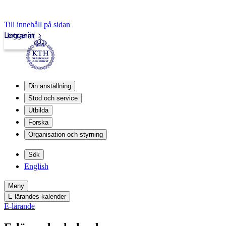
Till innehåll på sidan
Logga in
Intranät
Din anställning
Stöd och service
Utbilda
Forska
Organisation och styrning
Sök
English
Meny
E-lärandes kalender
E-lärande