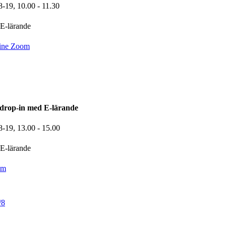
8-19,
10.00
- 11.30
E-lärande
ine Zoom
drop-in med E-lärande
8-19,
13.00
- 15.00
E-lärande
om
/8