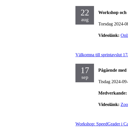
22
Workshop och 
aug
Torsdag 2024-0
Videolänk:
Onl
Välkomna till sprintavslut 17
17
Pågående med 
sep
Tisdag 2024-09
Medverkande:
Videolänk:
Zo
Workshop: SpeedGrader i Ca