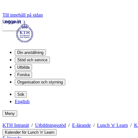
Till innehåll på sidan
Logga in
Intranät
Din anställning
Stöd och service
Utbilda
Forska
Organisation och styrning
Sök
English
Meny
KTH Intranät
Utbildningsstöd
E-lärande
Lunch 'n' Learn
K
Kalender för Lunch 'n' Learn