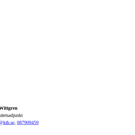
Wittgren
sitetsadjunkt
@kth.se
,
08790
9459