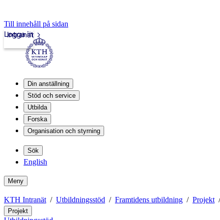
Till innehåll på sidan
Logga in
Intranät
Din anställning
Stöd och service
Utbilda
Forska
Organisation och styrning
Sök
English
Meny
KTH Intranät
Utbildningsstöd
Framtidens utbildning
Projekt
Projekt