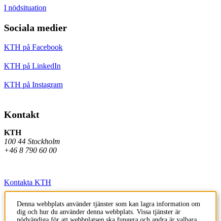
I nödsituation
Sociala medier
KTH på Facebook
KTH på LinkedIn
KTH på Instagram
Kontakt
KTH
100 44 Stockholm
+46 8 790 60 00
Kontakta KTH
Jobba på KTH
Denna webbplats använder tjänster som kan lagra information om
dig och hur du använder denna webbplats. Vissa tjänster är
Press och media
nödvändiga för att webbplatsen ska fungera och andra är valbara.