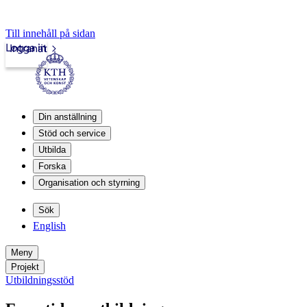
Till innehåll på sidan
Logga in
Intranät
Din anställning
Stöd och service
Utbilda
Forska
Organisation och styrning
Sök
English
Meny
Projekt
Utbildningsstöd