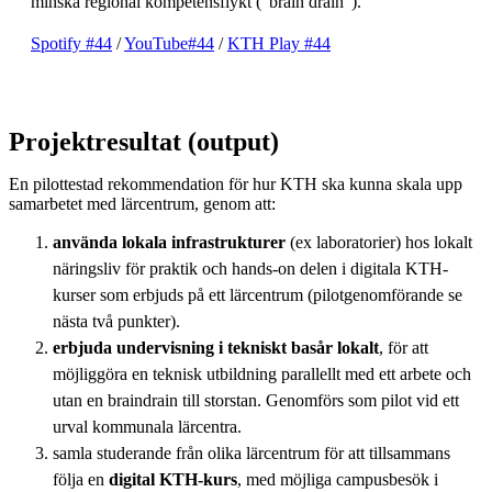
minska regional kompetensflykt ("brain drain").
Spotify #44
/
YouTube#44
/
KTH Play #44
Projektresultat (output)
En pilottestad rekommendation för hur KTH ska kunna skala upp
samarbetet med lärcentrum, genom att:
använda lokala infrastrukturer
(ex laboratorier) hos lokalt
näringsliv för praktik och hands-on delen i digitala KTH-
kurser som erbjuds på ett lärcentrum (pilotgenomförande se
nästa två punkter).
erbjuda undervisning i tekniskt basår lokalt
, för att
möjliggöra en teknisk utbildning parallellt med ett arbete och
utan en braindrain till storstan. Genomförs som pilot vid ett
urval kommunala lärcentra.
samla studerande från olika lärcentrum för att tillsammans
följa en
digital KTH-kurs
, med möjliga campusbesök i