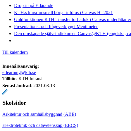
Drop-in på E-lärande
KTH:s kursrumsmall börjar införas i Canvas HT2021
Guldfunktionen KTH Transfer to Ladok i Canvas underlättar e
Presentations- och frågeverktyget Mentimeter
Den omskapade självstudiekursen Canvas@KTH (engelska, can
Till kalendern
Innehållsansvarig:
e-learning@kth.se
Tillhör
: KTH Intranät
Senast ändrad
:
2021-08-13
Skolsidor
Arkitektur och samhällsbyggnad (ABE)
Elektroteknik och datavetenskap (EECS)