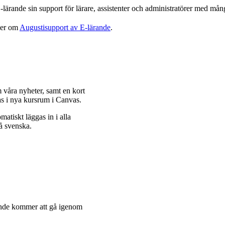
lärande sin support för lärare, assistenter och administratörer med mång
mer om
Augustisupport av E-lärande
.
våra nyheter, samt en kort
s i nya kursrum i Canvas.
atiskt läggas in i alla
å svenska.
rande kommer att gå igenom