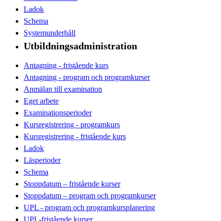
Ladok
Schema
Systemunderhåll
Utbildningsadministration
Antagning - fristående kurs
Antagning - program och programkurser
Anmälan till examination
Eget arbete
Examinationsperioder
Kursregistrering - programkurs
Kursregistrering - fristående kurs
Ladok
Läsperioder
Schema
Stoppdatum – fristående kurser
Stoppdatum – program och programkurser
UPL - program och programkursplanering
UPL-fristående kurser