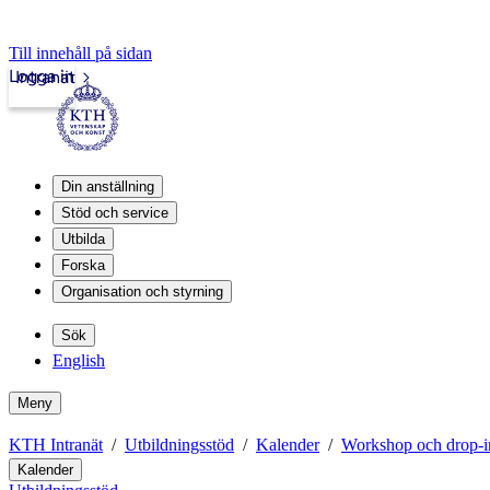
Till innehåll på sidan
Logga in
Intranät
Din anställning
Stöd och service
Utbilda
Forska
Organisation och styrning
Sök
English
Meny
KTH Intranät
Utbildningsstöd
Kalender
Workshop och drop-i
Kalender