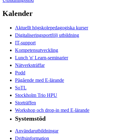
Utbildningsstöd
Kalender
Aktuellt högskolepedagogiska kurser
Digitaliseringsportfölj utbildning
IT-support
Kompetensutveckling
Lunch 'n' Learn-seminarier
Nätverksträffar
Podd
Pågående med E-lärande
SoTL
Stockholm Trio HPU
Storträffen
Workshop och drop-in med E-lärande
Systemstöd
Användarutbildningar
Driftsinformation