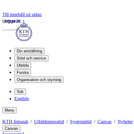
Till innehåll på sidan
Logga in
Intranät
Din anställning
Stöd och service
Utbilda
Forska
Organisation och styrning
Sök
English
Meny
KTH Intranät
Utbildningsstöd
Systemstöd
Canvas
Nyheter
Canvas