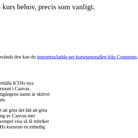
in kurs behov, precis som vanligt.
 använda den kan du
importera/ladda ner kursrumsmallen från Commons
.
nehålla KTHs nya
rsrum i Canvas.
mgångens namn är skrivet
rum.
att göra det lätt att göra
ning av Canvas mer
xempel visa så få rubriker
KTHs kursrum en enhetlig