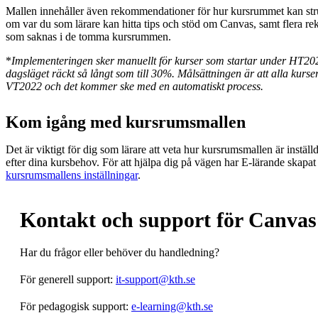
Mallen innehåller även rekommendationer för hur kursrummet kan str
om var du som lärare kan hitta tips och stöd om Canvas, samt flera r
som saknas i de tomma kursrummen.
*
Implementeringen sker manuellt för kurser som startar under HT202
dagsläget räckt så långt som till 30%. Målsättningen är att alla kurser 
VT2022 och det kommer ske med en automatiskt process.
Kom igång med kursrumsmallen
Det är viktigt för dig som lärare att veta hur kursrumsmallen är inställ
efter dina kursbehov. För att hjälpa dig på vägen har E-lärande skapa
kursrumsmallens inställningar
.
Kontakt och support för Canvas
Har du frågor eller behöver du handledning?
För generell support:
it-support@kth.se
För pedagogisk support:
e-learning@kth.se