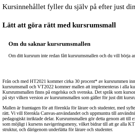
Kursinnehållet fyller du själv på efter just d
Lätt att göra rätt med kursrumsmall
Om du saknar kursrumsmallen
Om ditt kursrum inte redan fått kursrumsmallen och du vill börja
Från och med HT2021 kommer cirka 30 procent* av kursrummen in
kursrumsmall och VT2022 kommer mallen att implementeras i alla ku
Kursrumsmallen finns på engelska och svenska. Det språk som kurso
på styr vilken version av kursrumsmallen som gäller för just ditt kurs
Mallen är framtagen för att förenkla för lärare och studenter, med syftet 
rätt. Vi vill förenkla Canvas-användandet och uppmuntra till använd
pedagogiskt inriktade delar. Kursrumsmallen gör detta genom att till e
som möjligt i kursens navigeringsmeny, vilket bidrar till att ge alla 
struktur, och därigenom underlätta för lärare och studenter.