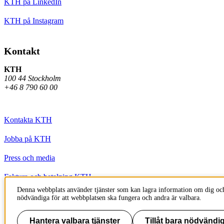
KTH på LinkedIn
KTH på Instagram
Kontakt
KTH
100 44 Stockholm
+46 8 790 60 00
Kontakta KTH
Jobba på KTH
Press och media
Faktura och betalning KTH
Denna webbplats använder tjänster som kan lagra information om dig och
Om KTH:s webbplatser
nödvändiga för att webbplatsen ska fungera och andra är valbara.
Tillgänglighetsredogörelse
Hantera valbara tjänster
Tillåt bara nödvändig