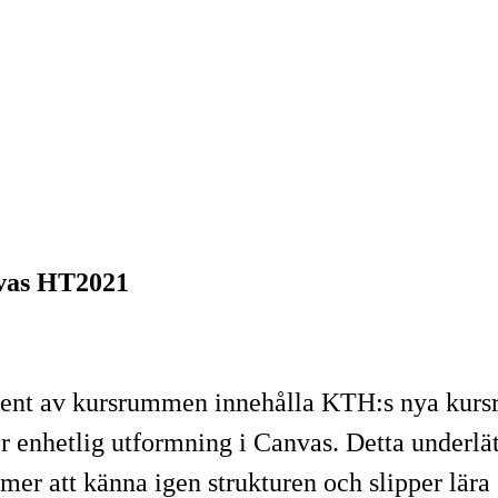
nvas HT2021
t av kursrummen innehålla KTH:s nya kursrum
nhetlig utformning i Canvas. Detta underlätta
er att känna igen strukturen och slipper lära s