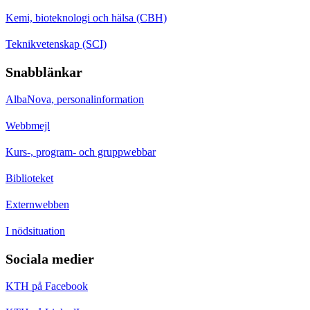
Kemi, bioteknologi och hälsa (CBH)
Teknikvetenskap (SCI)
Snabblänkar
AlbaNova, personalinformation
Webbmejl
Kurs-, program- och gruppwebbar
Biblioteket
Externwebben
I nödsituation
Sociala medier
KTH på Facebook