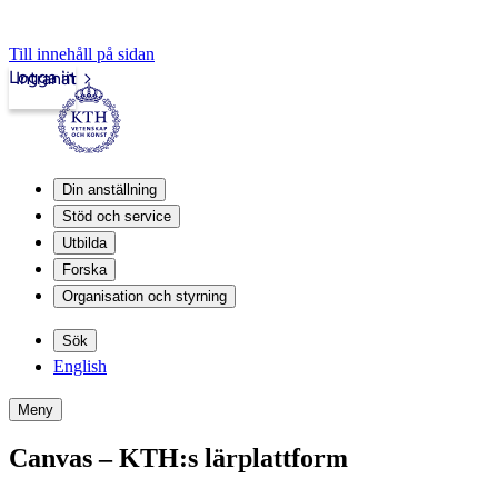
Till innehåll på sidan
Logga in
Intranät
Din anställning
Stöd och service
Utbilda
Forska
Organisation och styrning
Sök
English
Meny
Canvas – KTH:s lärplattform