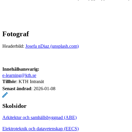
Fotograf
Headerbild:
Josefa nDiaz (unsplash.com)
Innehållsansvarig:
e-learning@kth.se
Tillhör
: KTH Intranät
Senast ändrad
:
2026-01-08
Skolsidor
Arkitektur och samhällsbyggnad (ABE)
Elektroteknik och datavetenskap (EECS)