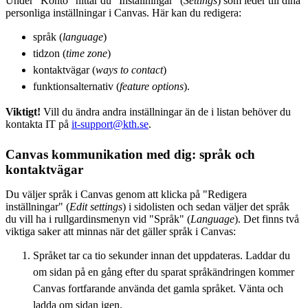
Under "Konto" hittar du "Inställningar" (
Settings
) som leder till dina
personliga inställningar i Canvas. Här kan du redigera:
språk (
language
)
tidzon (
time zone
)
kontaktvägar (
ways to contact
)
funktionsalternativ (
feature options
).
Viktigt!
Vill du ändra andra inställningar än de i listan behöver du
kontakta IT på
it-support@kth.se
.
Canvas kommunikation med dig: språk och
kontaktvägar
Du väljer språk i Canvas genom att klicka på "Redigera
inställningar" (
Edit settings
) i sidolisten och sedan väljer det språk
du vill ha i rullgardinsmenyn vid "Språk" (
Language
). Det finns två
viktiga saker att minnas när det gäller språk i Canvas:
Språket tar ca tio sekunder innan det uppdateras. Laddar du
om sidan på en gång efter du sparat språkändringen kommer
Canvas fortfarande använda det gamla språket. Vänta och
ladda om sidan igen.