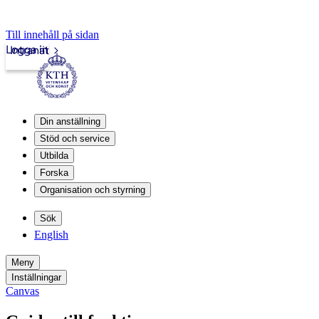
Till innehåll på sidan
Logga in
Intranät
Din anställning
Stöd och service
Utbilda
Forska
Organisation och styrning
Sök
English
Meny
Inställningar
Canvas