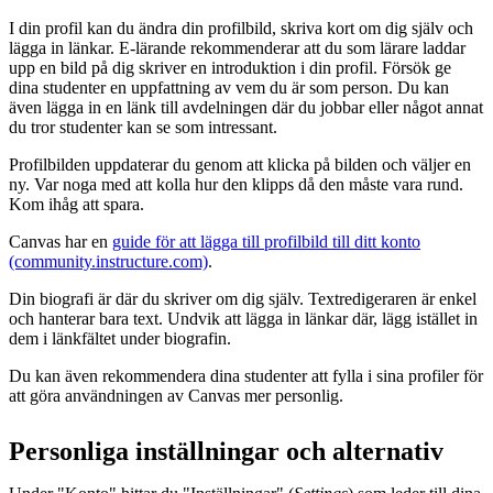
I din profil kan du ändra din profilbild, skriva kort om dig själv och
lägga in länkar. E-lärande rekommenderar att du som lärare laddar
upp en bild på dig skriver en introduktion i din profil. Försök ge
dina studenter en uppfattning av vem du är som person. Du kan
även lägga in en länk till avdelningen där du jobbar eller något annat
du tror studenter kan se som intressant.
Profilbilden uppdaterar du genom att klicka på bilden och väljer en
ny. Var noga med att kolla hur den klipps då den måste vara rund.
Kom ihåg att spara.
Canvas har en
guide för att lägga till profilbild till ditt konto
(community.instructure.com)
.
Din biografi är där du skriver om dig själv. Textredigeraren är enkel
och hanterar bara text. Undvik att lägga in länkar där, lägg istället in
dem i länkfältet under biografin.
Du kan även rekommendera dina studenter att fylla i sina profiler för
att göra användningen av Canvas mer personlig.
Personliga inställningar och alternativ