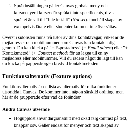
Språkinställningen gäller Canvas globala meny och
kursmenyer i kurser där språket inte specificerats, d.v.s.
språket är satt till "Inte inställt" (
Not set
). Innehåll skapat av
exempelvis lärare eller studenter kommer inte översättas.
Överst i sidolisten finns två listor av dina kontaktvägar, vilket är de
mejladresser och mobilnummer som Canvas kan kontakta dig
genom. Du kan klicka på "+ E-postadress" (
+ Email adress
) eller "+
Kontaktmetod" (
+ Contact method
) för att lägga till en ny
mejladress eller mobilnummer. Vill du radera något du lagt till kan
du klicka på papperskorgen bredvid kontaktmetoden.
Funktionsalternativ (Feature options)
Funktionsalternativ är en lista av alternativ för olika funktioner
utspridda i Canvas. De kommer inte i någon särskild ordning, men
här är de grupperade efter vad de förändrar.
Ändra Canvas utseende
Högupplöst användargränssnitt med ökad färgkontrast på text,
knappar osv. Gäller endast för menyer och text skapad av