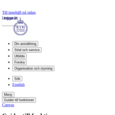
Till innehåll på sidan
Logga in
Intranät
Din anställning
Stöd och service
Utbilda
Forska
Organisation och styrning
Sök
English
Meny
Guider till funktioner
Canvas