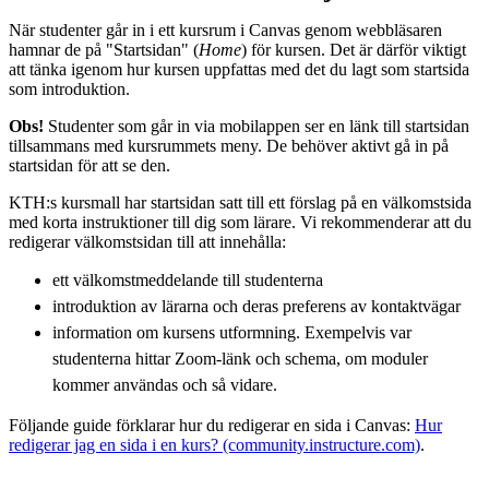
När studenter går in i ett kursrum i Canvas genom webbläsaren
hamnar de på "Startsidan" (
Home
) för kursen. Det är därför viktigt
att tänka igenom hur kursen uppfattas med det du lagt som startsida
som introduktion.
Obs!
Studenter som går in via mobilappen ser en länk till startsidan
tillsammans med kursrummets meny. De behöver aktivt gå in på
startsidan för att se den.
KTH:s kursmall har startsidan satt till ett förslag på en välkomstsida
med korta instruktioner till dig som lärare. Vi rekommenderar att du
redigerar välkomstsidan till att innehålla:
ett välkomstmeddelande till studenterna
introduktion av lärarna och deras preferens av kontaktvägar
information om kursens utformning. Exempelvis var
studenterna hittar Zoom-länk och schema, om moduler
kommer användas och så vidare.
Följande guide förklarar hur du redigerar en sida i Canvas:
Hur
redigerar jag en sida i en kurs? (community.instructure.com)
.