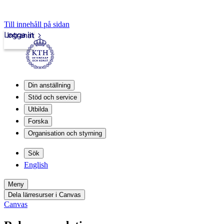
Till innehåll på sidan
Logga in
Intranät
Din anställning
Stöd och service
Utbilda
Forska
Organisation och styrning
Sök
English
Meny
Dela lärresurser i Canvas
Canvas