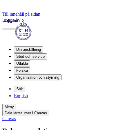
Till innehåll på sidan
Logga in
Intranät
Din anställning
Stöd och service
Utbilda
Forska
Organisation och styrning
Sök
English
Meny
Dela lärresurser i Canvas
Canvas