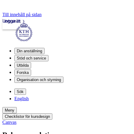
Till innehåll på sidan
Logga in
Intranät
Din anställning
Stöd och service
Utbilda
Forska
Organisation och styrning
Sök
English
Meny
Checklistor för kursdesign
Canvas