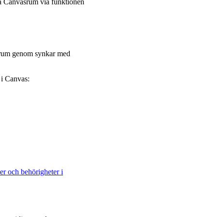
ka Canvasrum via funktionen
asrum genom synkar med
 i Canvas:
ler och behörigheter i