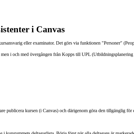
istenter i Canvas
kursansvarig eller examinator. Det görs via funktionen "Personer" (Peo
r men i och med övergången från Kopps till UPL (Utbildningsplanering i 
ärare publicera kursen (i Canvas) och därigenom göra den tillgänglig för
rade i kursrummets deltagarlista. Börja först när alla deltagare är mark