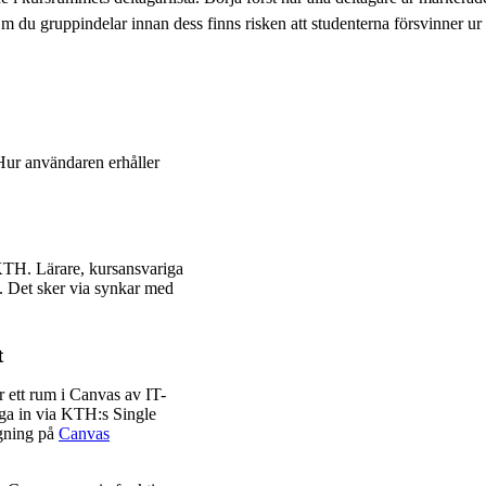
 Om du gruppindelar innan dess finns risken att studenterna försvinner ur 
Hur användaren erhåller
 KTH. Lärare, kursansvariga
H. Det sker via synkar med
t
 ett rum i Canvas av IT-
gga in via KTH:s Single
gning på
Canvas