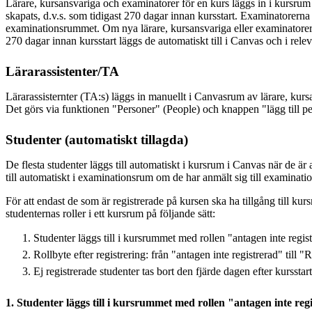
Lärare, kursansvariga och examinatorer för en kurs läggs in i kursru
skapats, d.v.s. som tidigast 270 dagar innan kursstart. Examinatorerna 
examinationsrummet. Om nya lärare, kursansvariga eller examinatorer
270 dagar innan kursstart läggs de automatiskt till i Canvas och i rel
Lärarassistenter/TA
Lärarassisternter (TA:s) läggs in manuellt i Canvasrum av lärare, kurs
Det görs via funktionen "Personer" (People) och knappen "lägg till p
Studenter (automatiskt tillagda)
De flesta studenter läggs till automatiskt i kursrum i Canvas när de ä
till automatiskt i examinationsrum om de har anmält sig till examinati
För att endast de som är registrerade på kursen ska ha tillgång till kur
studenternas roller i ett kursrum på följande sätt:
Studenter läggs till i kursrummet med rollen "antagen inte regist
Rollbyte efter registrering: från "antagen inte registrerad" till "
Ej registrerade studenter tas bort den fjärde dagen efter kursstart
1. Studenter läggs till i kursrummet med rollen "antagen inte reg