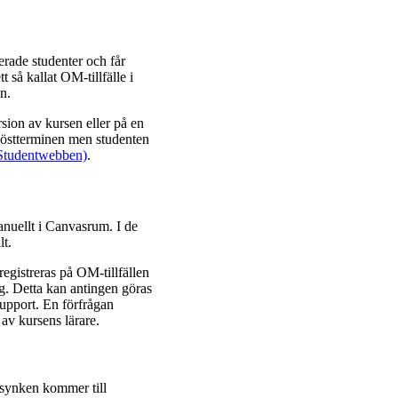
erade studenter och får
t så kallat OM-tillfälle i
n.
sion av kursen eller på en
 höstterminen men studenten
(Studentwebben)
.
anuellt i Canvasrum. I de
lt.
egistreras på OM-tillfällen
ng. Detta kan antingen göras
support. En förfrågan
 av kursens lärare.
m synken kommer till