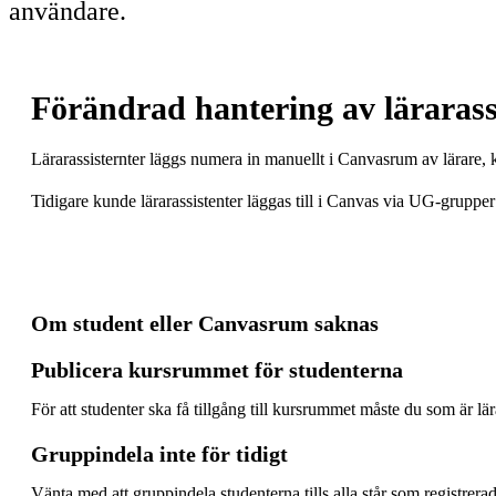
användare.
Förändrad hantering av lärarass
Lärarassisternter läggs numera in manuellt i Canvasrum av lärare, 
Tidigare kunde lärarassistenter läggas till i Canvas via UG-gruppe
Om student eller Canvasrum saknas
Publicera kursrummet för studenterna
För att studenter ska få tillgång till kursrummet måste du som är l
Gruppindela inte för tidigt
Vänta med att gruppindela studenterna tills alla står som registre