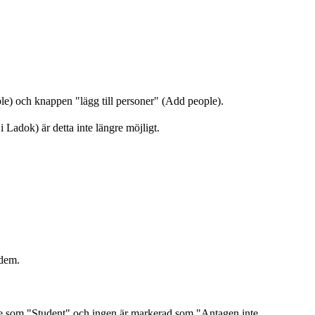
ple) och knappen "lägg till personer" (Add people).
Ladok) är detta inte längre möjligt.
 dem.
erade som "Student" och ingen är markerad som "Antagen inte