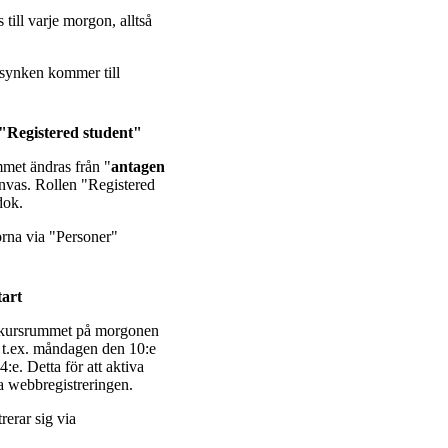
ill varje morgon, alltså
m synken kommer till
l "Registered student"
mmet ändras från "
antagen
Canvas. Rollen "Registered
dok.
torna via "Personer"
tart
ån kursrummet på morgonen
ar t.ex. måndagen den 10:e
e. Detta för att aktiva
via webbregistreringen.
rerar sig via