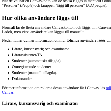
När de väl har ett Canvaskonto kan de också läggas in manuellt i oli
"Personer" (
People
) och knappen "lägg till personer" (
Add people
).
Hur olika användare läggs till
Normalt får de flesta användare Canvaskonton och läggs till i Canv
Ladok, men vissa användare kan läggas till manuellt.
Nedan finner du mer information om hur följande användare läggs till
Lärare, kursansvarig och examinator.
Lärarassistenter/TA.
Studenter (automatiskt tillagda).
Omregistrerade studenter.
Studenter (manuellt tillagda).
Doktorander.
För mer information om rollerna dessa användare får i Canvas, läs
rol
Canvas
.
Lärare, kursansvarig och examinator