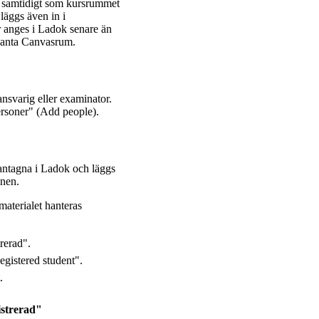
m samtidigt som kursrummet
läggs även in i
 anges i Ladok senare än
evanta Canvasrum.
ansvarig eller examinator.
ersoner" (Add people).
r antagna i Ladok och läggs
onen.
smaterialet hanteras
rerad".
Registered student".
.
istrerad"