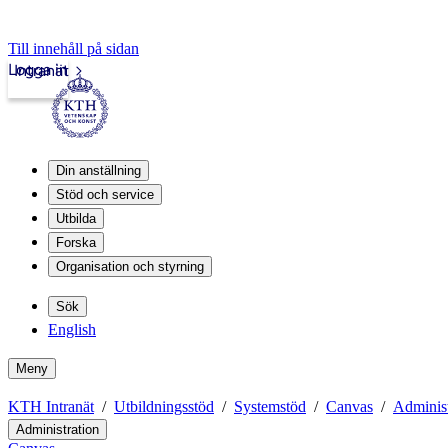
Till innehåll på sidan
Logga in
Intranät
Din anställning
Stöd och service
Utbilda
Forska
Organisation och styrning
Sök
English
Meny
KTH Intranät
Utbildningsstöd
Systemstöd
Canvas
Administ
Administration