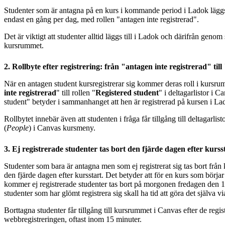
Studenter som är antagna på en kurs i kommande period i Ladok läggs t
endast en gång per dag, med rollen "antagen inte registrerad".
Det är viktigt att studenter alltid läggs till i Ladok och därifrån geno
kursrummet.
2. Rollbyte efter registrering: från "antagen inte registrerad" til
När en antagen student kursregistrerar sig kommer deras roll i kursru
inte registrerad
" till rollen "
Registered student
" i deltagarlistor i 
student" betyder i sammanhanget att hen är registrerad på kursen i La
Rollbytet innebär även att studenten i fråga får tillgång till deltagarlis
(
People
) i Canvas kursmeny.
3. Ej registrerade studenter tas bort den fjärde dagen efter kurss
Studenter som bara är antagna men som ej registrerat sig tas bort fr
den fjärde dagen efter kursstart. Det betyder att för en kurs som börj
kommer ej registrerade studenter tas bort på morgonen fredagen den 14:
studenter som har glömt registrera sig skall ha tid att göra det själva 
Borttagna studenter får tillgång till kursrummet i Canvas efter de regist
webbregistreringen, oftast inom 15 minuter.