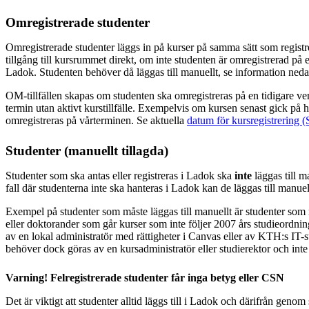
Omregistrerade studenter
Omregistrerade studenter läggs in på kurser på samma sätt som registr
tillgång till kursrummet direkt, om inte studenten är omregistrerad på et
Ladok. Studenten behöver då läggas till manuellt, se information neda
OM-tillfällen skapas om studenten ska omregistreras på en tidigare ver
termin utan aktivt kurstillfälle. Exempelvis om kursen senast gick på
omregistreras på vårterminen. Se aktuella
datum för kursregistrering 
Studenter (manuellt tillagda)
Studenter som ska antas eller registreras i Ladok ska
inte
läggas till m
fall där studenterna inte ska hanteras i Ladok kan de läggas till manuel
Exempel på studenter som måste läggas till manuellt är studenter som r
eller doktorander som går kurser som inte följer 2007 års studieordni
av en lokal administratör med rättigheter i Canvas eller av KTH:s IT-
behöver dock göras av en kursadministratör eller studierektor och inte
Varning! Felregistrerade studenter får inga betyg eller CSN
Det är viktigt att studenter alltid läggs till i Ladok och därifrån geno