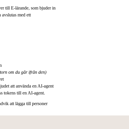
r till E-lärande, som bjuder in
n avslutas med ett
n
atorn om du går ifrån den)
ret
bjudet att använda en AI-agent
ss tokens till en AI-agent.
vik att lägga till personer