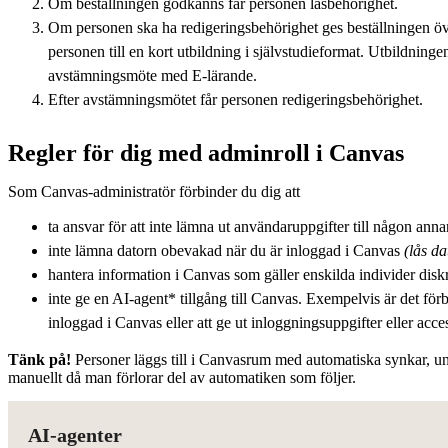
Om beställningen godkänns får personen läsbehörighet.
Om personen ska ha redigeringsbehörighet ges beställningen öve
personen till en kort utbildning i självstudieformat. Utbildninge
avstämningsmöte med E-lärande.
Efter avstämningsmötet får personen redigeringsbehörighet.
Regler för dig med adminroll i Canvas
Som Canvas-administratör förbinder du dig att
ta ansvar för att inte lämna ut användaruppgifter till någon anna
inte lämna datorn obevakad när du är inloggad i Canvas
(lås d
hantera information i Canvas som gäller enskilda individer disk
inte ge en AI-agent* tillgång till Canvas. Exempelvis är det för
inloggad i Canvas eller att ge ut inloggningsuppgifter eller acce
Tänk på!
Personer läggs till i Canvasrum med automatiska synkar, und
manuellt då man förlorar del av automatiken som följer.
AI-agenter