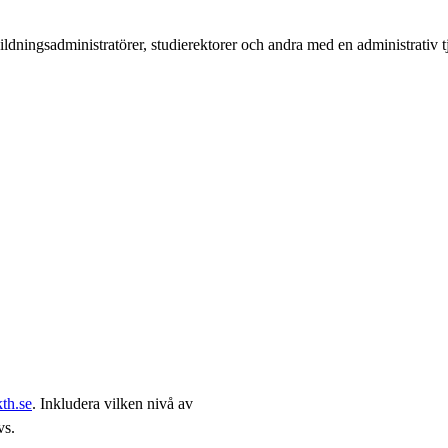
ldningsadministratörer, studierektorer och andra med en administrativ tj
th.se
. Inkludera vilken nivå av
vs.