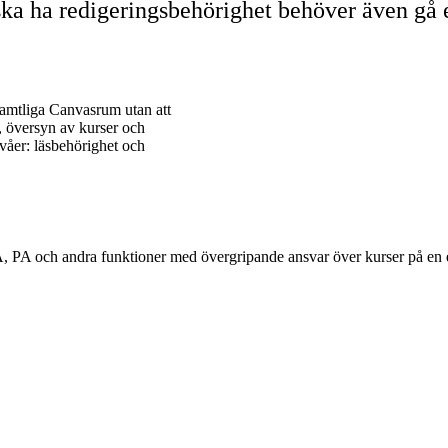
 ska ha redigeringsbehörighet behöver även gå e
 samtliga Canvasrum utan att
n, översyn av kurser och
ivåer: läsbehörighet och
 PA och andra funktioner med övergripande ansvar över kurser på en el