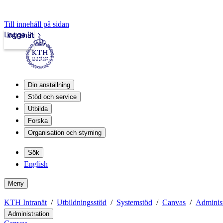
Till innehåll på sidan
Logga in
Intranät
Din anställning
Stöd och service
Utbilda
Forska
Organisation och styrning
Sök
English
Meny
KTH Intranät
Utbildningsstöd
Systemstöd
Canvas
Administ
Administration