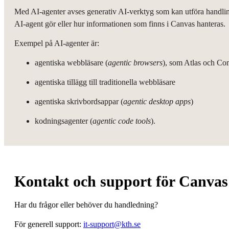
Med AI-agenter avses generativ AI-verktyg som kan utföra handling
AI-agent gör eller hur informationen som finns i Canvas hanteras.
Exempel på AI-agenter är:
agentiska webbläsare (
agentic browsers
), som Atlas och Co
agentiska tillägg till traditionella webbläsare
agentiska skrivbordsappar (
agentic desktop apps
)
kodningsagenter (
agentic code tools
).
Kontakt och support för Canvas
Har du frågor eller behöver du handledning?
För generell support:
it-support@kth.se