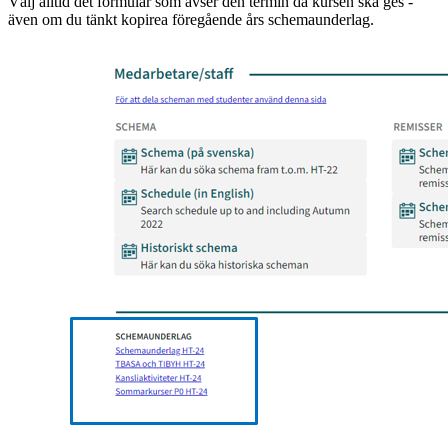
Välj alltid det formulär som avser den termin då kursen ska ges -
även om du tänkt kopirea föregående års schemaunderlag.