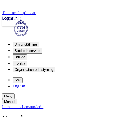
Till innehåll på sidan
Logga in
Intranät
Din anställning
Stöd och service
Utbilda
Forska
Organisation och styrning
Sök
English
Meny
Manual
Lämna in schemaunderlag