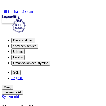
Till innehåll på sidan
Logga in
Intranät
Din anställning
Stöd och service
Utbilda
Forska
Organisation och styrning
Sök
English
Meny
Generativ AI
Systemstöd