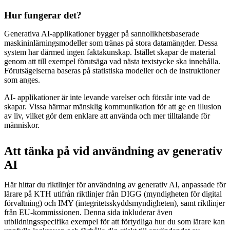
Hur fungerar det?
Generativa AI-applikationer bygger på sannolikhetsbaserade
maskininlärningsmodeller som tränas på stora datamängder. Dessa
system har därmed ingen faktakunskap. Istället skapar de material
genom att till exempel förutsäga vad nästa textstycke ska innehålla.
Förutsägelserna baseras på statistiska modeller och de instruktioner
som anges.
AI- applikationer är inte levande varelser och förstår inte vad de
skapar. Vissa härmar mänsklig kommunikation för att ge en illusion
av liv, vilket gör dem enklare att använda och mer tilltalande för
människor.
Att tänka på vid användning av generativ
AI
Här hittar du riktlinjer för användning av generativ AI, anpassade för
lärare på KTH utifrån riktlinjer från DIGG (myndigheten för digital
förvaltning) och IMY (integritetsskyddsmyndigheten), samt riktlinjer
från EU-kommissionen. Denna sida inkluderar även
utbildningsspecifika exempel för att förtydliga hur du som lärare kan