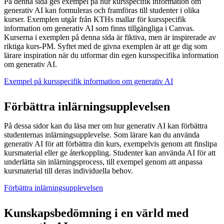
På denna sida ges exempel på hur kursspecifik information om
generativ AI kan formuleras och framföras till studenter i olika
kurser. Exemplen utgår från KTHs mallar för kursspecifik
information om generativ AI som finns tillgängliga i Canvas.
Kurserna i exemplen på denna sida är fiktiva, men är inspirerade av
riktiga kurs-PM. Syftet med de givna exemplen är att ge dig som
lärare inspiration när du utformar din egen kursspecifika information
om generativ AI.
Exempel på kursspecifik information om generativ AI
Förbättra inlärningsupplevelsen
På dessa sidor kan du läsa mer om hur generativ AI kan förbättra
studenternas inlärningsupplevelse. Som lärare kan du använda
generativ AI för att förbättra din kurs, exempelvis genom att finslipa
kursmaterial eller ge återkoppling. Studenter kan använda AI för att
underlätta sin inlärningsprocess, till exempel genom att anpassa
kursmaterial till deras individuella behov.
Förbättra inlärningsupplevelsen
Kunskapsbedömning i en värld med