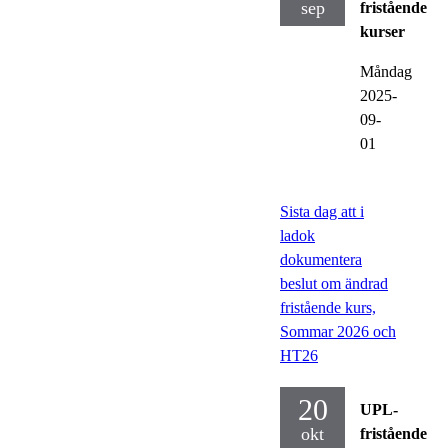
sep
fristående
kurser
Måndag
2025-
09-
01
Sista dag att i
ladok
dokumentera
beslut om ändrad
fristående kurs,
Sommar 2026 och
HT26
20
UPL-
okt
fristående