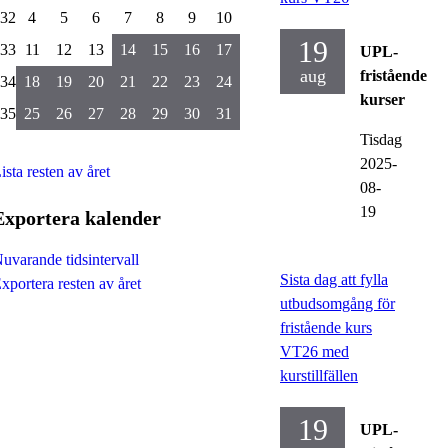
32
4
5
6
7
8
9
10
19
33
11
12
13
14
15
16
17
UPL-
aug
fristående
34
18
19
20
21
22
23
24
kurser
35
25
26
27
28
29
30
31
Tisdag
2025-
ista resten av året
08-
19
Exportera kalender
uvarande tidsintervall
Sista dag att fylla
xportera resten av året
utbudsomgång för
fristående kurs
VT26 med
kurstillfällen
19
UPL-