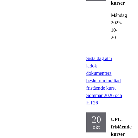
kurser
Måndag
2025-
10-
20
Sista dag att i
ladok
dokumentera
beslut om inrättad
fristående kurs,
Sommar 2026 och
HT26
20
UPL-
okt
fristående
kurser