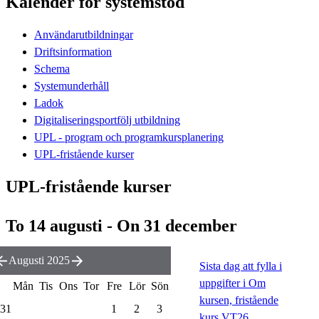
Kalender för systemstöd
Användarutbildningar
Driftsinformation
Schema
Systemunderhåll
Ladok
Digitaliseringsportfölj utbildning
UPL - program och programkursplanering
UPL-fristående kurser
UPL-fristående kurser
To 14 augusti - On 31 december
Augusti 2025
Sista dag att fylla i
uppgifter i Om
Mån
Tis
Ons
Tor
Fre
Lör
Sön
kursen, fristående
31
1
2
3
kurs VT26