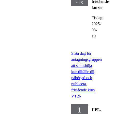
aug
fristående
kurser
Tisdag
2025-
08-
19
Sista dag för
antagningsgruppen
att statushöja
kurstillfälle till
påbörjad och
publicera,
fristående kurs
VT26
1
UPL-