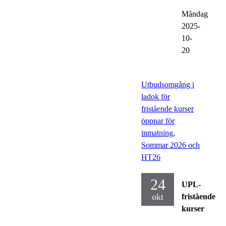
Måndag
2025-
10-
20
Utbudsomgång i
ladok för
fristående kurser
öppnar för
inmatning,
Sommar 2026 och
HT26
24
UPL-
okt
fristående
kurser