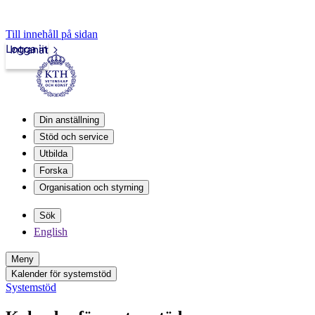
Till innehåll på sidan
Logga in
Intranät
Din anställning
Stöd och service
Utbilda
Forska
Organisation och styrning
Sök
English
Meny
Kalender för systemstöd
Systemstöd