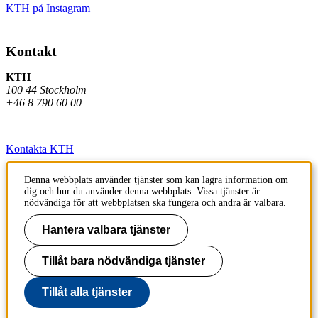
KTH på Instagram
Kontakt
KTH
100 44 Stockholm
+46 8 790 60 00
Kontakta KTH
Jobba på KTH
Denna webbplats använder tjänster som kan lagra information om
dig och hur du använder denna webbplats. Vissa tjänster är
Press och media
nödvändiga för att webbplatsen ska fungera och andra är valbara.
Faktura och betalning KTH
Hantera valbara tjänster
Om KTH:s webbplatser
Tillåt bara nödvändiga tjänster
Tillgänglighetsredogörelse
Tillåt alla tjänster