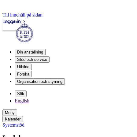
Till innehåll på sidan
Logga in
Intranät
Din anställning
Stöd och service
Utbilda
Forska
Organisation och styrning
Sök
English
Meny
Kalender
Systemstöd