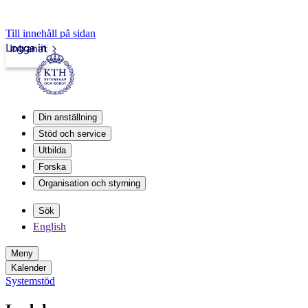
Till innehåll på sidan
Logga in
Intranät
Din anställning
Stöd och service
Utbilda
Forska
Organisation och styrning
Sök
English
Meny
Kalender
Systemstöd