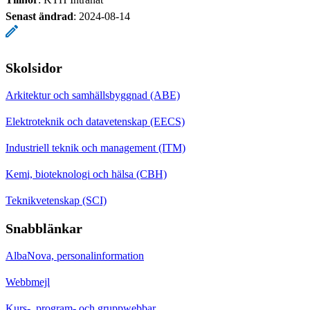
Senast ändrad
:
2024-08-14
Skolsidor
Arkitektur och samhällsbyggnad (ABE)
Elektroteknik och datavetenskap (EECS)
Industriell teknik och management (ITM)
Kemi, bioteknologi och hälsa (CBH)
Teknikvetenskap (SCI)
Snabblänkar
AlbaNova, personalinformation
Webbmejl
Kurs-, program- och gruppwebbar