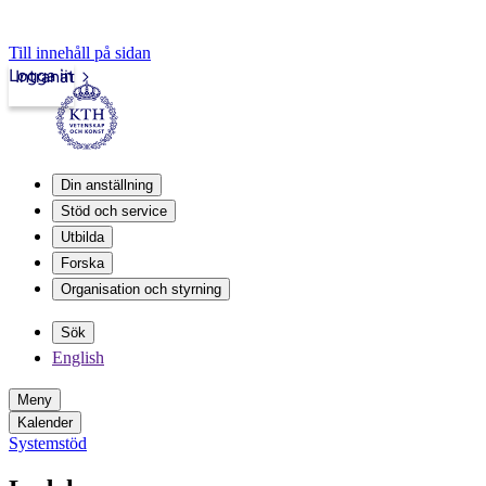
Till innehåll på sidan
Logga in
Intranät
Din anställning
Stöd och service
Utbilda
Forska
Organisation och styrning
Sök
English
Meny
Kalender
Systemstöd