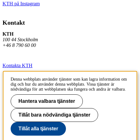
KTH på Instagram
Kontakt
KTH
100 44 Stockholm
+46 8 790 60 00
Kontakta KTH
Jobba på KTH
Denna webbplats använder tjänster som kan lagra information om
dig och hur du använder denna webbplats. Vissa tjänster är
Press och media
nödvändiga för att webbplatsen ska fungera och andra är valbara.
Faktura och betalning KTH
Hantera valbara tjänster
Om KTH:s webbplatser
Tillåt bara nödvändiga tjänster
Tillgänglighetsredogörelse
Tillåt alla tjänster