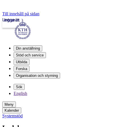
Till innehåll på sidan
Logga in
Intranät
Din anställning
Stöd och service
Utbilda
Forska
Organisation och styrning
Sök
English
Meny
Kalender
Systemstöd