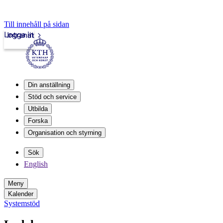
Till innehåll på sidan
Logga in
Intranät
Din anställning
Stöd och service
Utbilda
Forska
Organisation och styrning
Sök
English
Meny
Kalender
Systemstöd