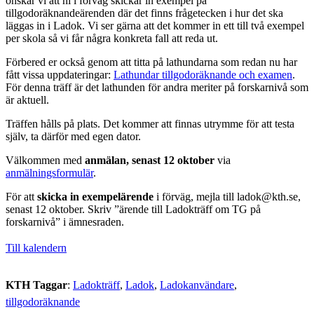
önskar vi att ni i förväg skickar in exempel på
tillgodoräknandeärenden där det finns frågetecken i hur det ska
läggas in i Ladok. Vi ser gärna att det kommer in ett till två exempel
per skola så vi får några konkreta fall att reda ut.
Förbered er också genom att titta på lathundarna som redan nu har
fått vissa uppdateringar:
Lathundar tillgodoräknande och examen
.
För denna träff är det lathunden för andra meriter på forskarnivå som
är aktuell.
Träffen hålls på plats. Det kommer att finnas utrymme för att testa
själv, ta därför med egen dator.
Välkommen med
anmälan, senast 12 oktober
via
anmälningsformulär
.
För att
skicka in exempelärende
i förväg, mejla till ladok@kth.se,
senast 12 oktober. Skriv ”ärende till Ladokträff om TG på
forskarnivå” i ämnesraden.
Till kalendern
KTH Taggar
:
Ladokträff
Ladok
Ladokanvändare
tillgodoräknande