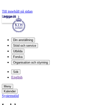
Till innehåll på sidan
Logga in
Intranät
Din anställning
Stöd och service
Utbilda
Forska
Organisation och styrning
Sök
English
Meny
Kalender
Systemstöd