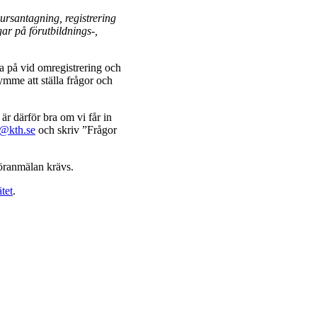
ursantagning, registrering
ar på förutbildnings-,
 på vid omregistrering och
rymme att ställa frågor och
r därför bra om vi får in
@kth.se
och skriv ”Frågor
öranmälan krävs.
tet
.