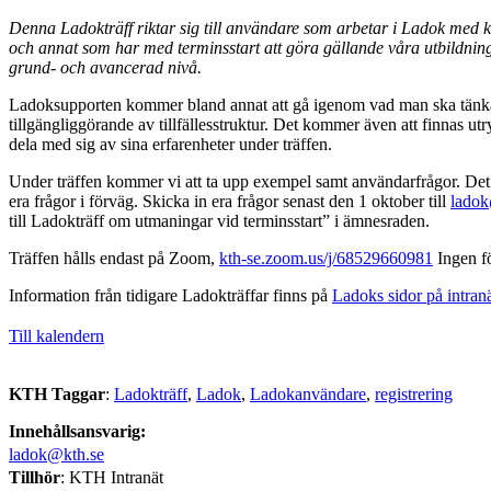
Denna Ladokträff riktar sig till användare som arbetar i Ladok med k
och annat som har med terminsstart att göra gällande våra utbildning
grund- och avancerad nivå.
Ladoksupporten kommer bland annat att gå igenom vad man ska tänka
tillgängliggörande av tillfällesstruktur. Det kommer även att finnas ut
dela med sig av sina erfarenheter under träffen.
Under träffen kommer vi att ta upp exempel samt användarfrågor. Det ä
era frågor i förväg. Skicka in era frågor senast den 1 oktober till
ladok
till Ladokträff om utmaningar vid terminsstart” i ämnesraden.
Träffen hålls endast på Zoom,
kth-se.zoom.us/j/68529660981
Ingen f
Information från tidigare Ladokträffar finns på
Ladoks sidor på intranä
Till kalendern
KTH Taggar
:
Ladokträff
Ladok
Ladokanvändare
registrering
Innehållsansvarig:
ladok@kth.se
Tillhör
: KTH Intranät