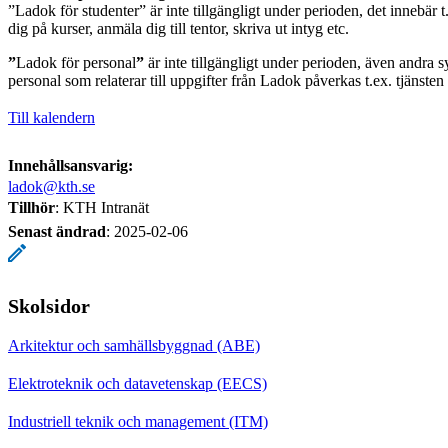
”Ladok för studenter” är inte tillgängligt under perioden, det innebär t.
dig på kurser, anmäla dig till tentor, skriva ut intyg etc.
”
Ladok för personal
”
är inte tillgängligt under perioden, även andra s
personal som relaterar till uppgifter från Ladok påverkas t.ex. tjänste
Till kalendern
Innehållsansvarig:
ladok@kth.se
Tillhör
: KTH Intranät
Senast ändrad
:
2025-02-06
Skolsidor
Arkitektur och samhällsbyggnad (ABE)
Elektroteknik och datavetenskap (EECS)
Industriell teknik och management (ITM)