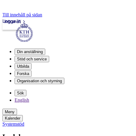
Till innehåll på sidan
Logga in
Intranät
Din anställning
Stöd och service
Utbilda
Forska
Organisation och styrning
Sök
English
Meny
Kalender
Systemstöd