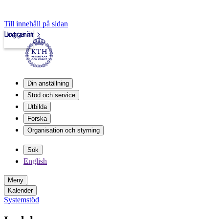
Till innehåll på sidan
Logga in
Intranät
Din anställning
Stöd och service
Utbilda
Forska
Organisation och styrning
Sök
English
Meny
Kalender
Systemstöd