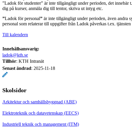
”Ladok för studenter” är inte tillgängligt under perioden, det innebär t.
dig på kurser, anmäla dig till tentor, skriva ut intyg etc.
”
Ladok för personal
”
är inte tillgängligt under perioden, även andra s
personal som relaterar till uppgifter från Ladok påverkas t.ex. tjänste
Till kalendern
Innehållsansvarig:
ladok@kth.se
Tillhör
: KTH Intranät
Senast ändrad
:
2025-11-18
Skolsidor
Arkitektur och samhällsbyggnad (ABE)
Elektroteknik och datavetenskap (EECS)
Industriell teknik och management (ITM)