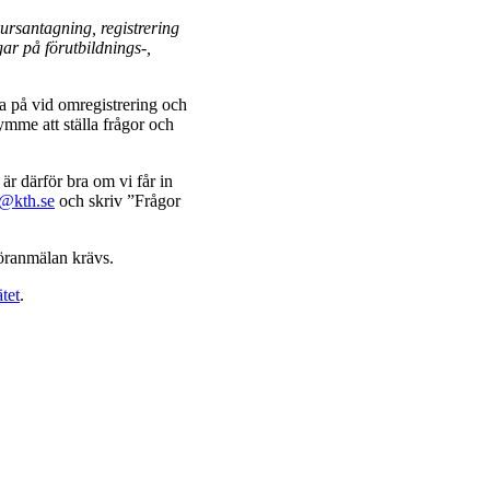
ursantagning, registrering
ar på förutbildnings-,
 på vid omregistrering och
rymme att ställa frågor och
r därför bra om vi får in
@kth.se
och skriv ”Frågor
öranmälan krävs.
tet
.