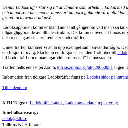
Denna Ladokträff riktar sig till användare som arbetar i Ladok med k
och annat som har med terminsstart att göra gällande våra utbildning
grund- och avancerad nivå.
Ladoksupporten kommer bland annat att gå igenom vad man ska tänka
tillgängliggörande av tillfällesstruktur. Det kommer även att finnas ut
dela med sig av sina erfarenheter under träffen.
Under träffen kommer vi att ta upp exempel samt användarfrågor. Det ä
era frågor i förväg. Skicka in era frågor senast den 1 oktober till
ladok
till Ladokträff om utmaningar vid terminsstart” i ämnesraden.
Träffen hålls endast på Zoom,
kth-se.zoom.us/j/68529660981
Ingen f
Information från tidigare Ladokträffar finns på
Ladoks sidor på intranä
Till kalendern
KTH Taggar
:
Ladokträff
Ladok
Ladokanvändare
registrering
Innehållsansvarig:
ladok@kth.se
Tillhör
: KTH Intranät