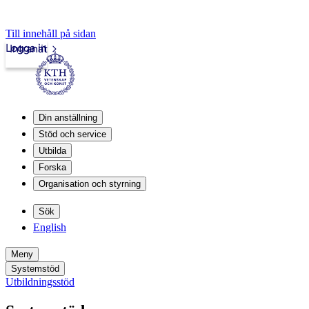
Till innehåll på sidan
Logga in
Intranät
Din anställning
Stöd och service
Utbilda
Forska
Organisation och styrning
Sök
English
Meny
Systemstöd
Utbildningsstöd