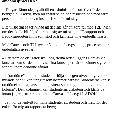
omdömesprocessen?
– Tidigare lämnade jag allt till en administratör som överförde
betygen till Ladok, men nu sparar vi tid och resurser, och med färre
personer inblandade, minskar risken för misstag.
Lite tillspetsat säger Nihad att det inte går att göra fel med T2L. Men
om det skulle bli fel, så lär man sig av misstagen. IT-support och
Ladoksupporten finns som stöd och kan rätta till eventuella misstag.
Med Canvas och T2L tycker Nihad att betygsättningsprocessen har
underlättats avsevärt.
– Eftersom de obligatoriska uppgifterna redan ligger i Canvas vid
kursstart kan studenterna visa sina kunskaper när de känner sig redo
för det, inom deadline såklart.
– I ”omdöme” kan mina studenter följa sin egen utveckling, vad de
missade och vilken uppgift som kommer härnäst. Studenterna kan se
omdömet som jag avser att registrera som betyg i min "Ladok-
kolumn". Den kolumnen kan studenterna diskutera och klaga på
innan jag registrerar omdömet i Canvas till betyg i LADOK.
– Jag gör det enkelt för mina studenter att studera och T2L gör det
enkelt för mig att rapportera betyg.