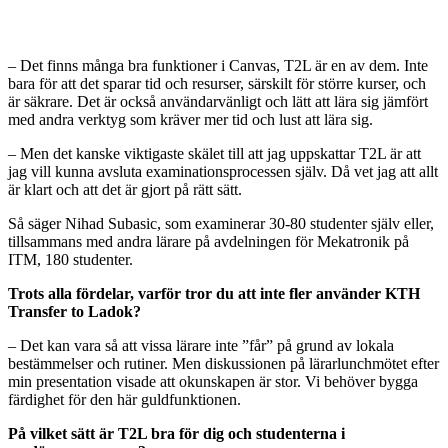
– Det finns många bra funktioner i Canvas, T2L är en av dem. Inte
bara för att det sparar tid och resurser, särskilt för större kurser, och
är säkrare. Det är också användarvänligt och lätt att lära sig jämfört
med andra verktyg som kräver mer tid och lust att lära sig.
– Men det kanske viktigaste skälet till att jag uppskattar T2L är att
jag vill kunna avsluta examinationsprocessen själv. Då vet jag att allt
är klart och att det är gjort på rätt sätt.
Så säger Nihad Subasic, som examinerar 30-80 studenter själv eller,
tillsammans med andra lärare på avdelningen för Mekatronik på
ITM, 180 studenter.
Trots alla fördelar, varför tror du att inte fler använder KTH
Transfer to Ladok?
– Det kan vara så att vissa lärare inte ”får” på grund av lokala
bestämmelser och rutiner. Men diskussionen på lärarlunchmötet efter
min presentation visade att okunskapen är stor. Vi behöver bygga
färdighet för den här guldfunktionen.
På vilket sätt är T2L bra för dig och studenterna i