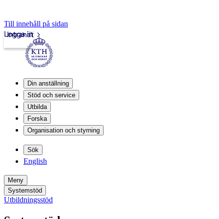
Till innehåll på sidan
Logga in
Intranät
Din anställning
Stöd och service
Utbilda
Forska
Organisation och styrning
Sök
English
Meny
Systemstöd
Utbildningsstöd