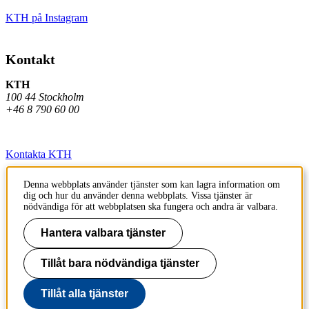
KTH på Instagram
Kontakt
KTH
100 44 Stockholm
+46 8 790 60 00
Kontakta KTH
Jobba på KTH
Denna webbplats använder tjänster som kan lagra information om
dig och hur du använder denna webbplats. Vissa tjänster är
Press och media
nödvändiga för att webbplatsen ska fungera och andra är valbara.
Faktura och betalning KTH
Hantera valbara tjänster
Om KTH:s webbplatser
Tillåt bara nödvändiga tjänster
Tillgänglighetsredogörelse
Tillåt alla tjänster