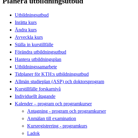
Planera utbildningsutbud
Utbildningsutbud
Inrätta kurs
Ändra kurs
Avveckla kurs
Ställa in kurstillfälle
Förändra utbildningsutbud
Hantera utbildningsplan
Utbildningssamarbete
Tidplaner för KTH:s utbildningsutbud
Allmän studieplan (ASP) och doktorsprogram
Kurstillfälle forskarnivå
Individuellt åtagande
Kalender – program och programkurser
Antagning - program och programkurser
Anmälan till examination
Kursregistrering - programkurs
Ladok