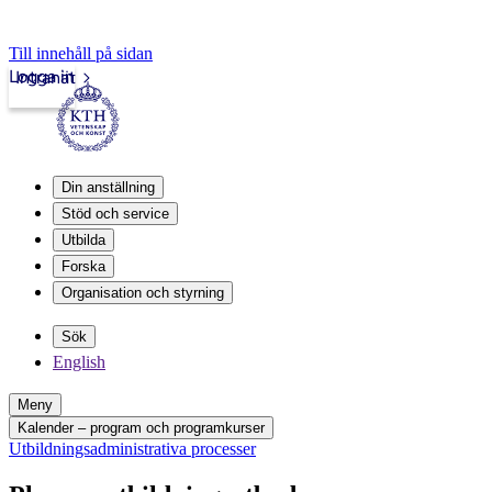
Till innehåll på sidan
Logga in
Intranät
Din anställning
Stöd och service
Utbilda
Forska
Organisation och styrning
Sök
English
Meny
Kalender – program och programkurser
Utbildningsadministrativa processer