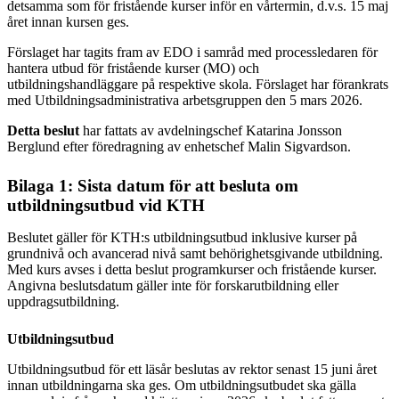
detsamma som för fristående kurser inför en vårtermin, d.v.s. 15 maj
året innan kursen ges.
Förslaget har tagits fram av EDO i samråd med processledaren för
hantera utbud för fristående kurser (MO) och
utbildningshandläggare på respektive skola. Förslaget har förankrats
med Utbildningsadministrativa arbetsgruppen den 5 mars 2026.
Detta beslut
har fattats av avdelningschef Katarina Jonsson
Berglund efter föredragning av enhetschef Malin Sigvardson.
Bilaga 1: Sista datum för att besluta om
utbildningsutbud vid KTH
Beslutet gäller för KTH:s utbildningsutbud inklusive kurser på
grundnivå och avancerad nivå samt behörighetsgivande utbildning.
Med kurs avses i detta beslut programkurser och fristående kurser.
Angivna beslutsdatum gäller inte för forskarutbildning eller
uppdragsutbildning.
Utbildningsutbud
Utbildningsutbud för ett läsår beslutas av rektor senast 15 juni året
innan utbildningarna ska ges. Om utbildningsutbudet ska gälla