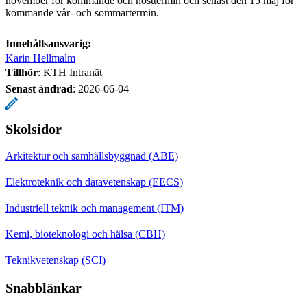
november för kommande och hösttermin och senast den 15 maj för
kommande vår- och sommartermin.
Innehållsansvarig:
Karin Hellmalm
Tillhör
: KTH Intranät
Senast ändrad
:
2026-06-04
Skolsidor
Arkitektur och samhällsbyggnad (ABE)
Elektroteknik och datavetenskap (EECS)
Industriell teknik och management (ITM)
Kemi, bioteknologi och hälsa (CBH)
Teknikvetenskap (SCI)
Snabblänkar