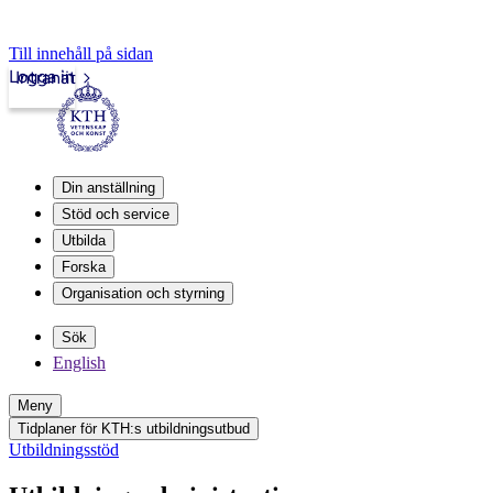
Till innehåll på sidan
Logga in
Intranät
Din anställning
Stöd och service
Utbilda
Forska
Organisation och styrning
Sök
English
Meny
Tidplaner för KTH:s utbildningsutbud
Utbildningsstöd