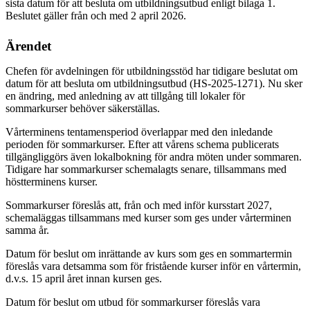
sista datum för att besluta om utbildningsutbud enligt bilaga 1.
Beslutet gäller från och med 2 april 2026.
Ärendet
Chefen för avdelningen för utbildningsstöd har tidigare beslutat om
datum för att besluta om utbildningsutbud (HS-2025-1271). Nu sker
en ändring, med anledning av att tillgång till lokaler för
sommarkurser behöver säkerställas.
Vårterminens tentamensperiod överlappar med den inledande
perioden för sommarkurser. Efter att vårens schema publicerats
tillgängliggörs även lokalbokning för andra möten under sommaren.
Tidigare har sommarkurser schemalagts senare, tillsammans med
höstterminens kurser.
Sommarkurser föreslås att, från och med inför kursstart 2027,
schemaläggas tillsammans med kurser som ges under vårterminen
samma år.
Datum för beslut om inrättande av kurs som ges en sommartermin
föreslås vara detsamma som för fristående kurser inför en vårtermin,
d.v.s. 15 april året innan kursen ges.
Datum för beslut om utbud för sommarkurser föreslås vara