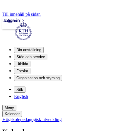
Till innehåll på sidan
Logga in
Intranät
Din anställning
Stöd och service
Utbilda
Forska
Organisation och styrning
Sök
English
Meny
Kalender
Högskolepedagogisk utveckling