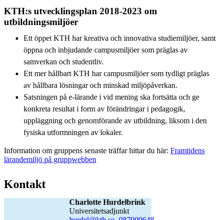
KTH:s utvecklingsplan 2018-2023 om
utbildningsmiljöer
Ett öppet KTH har kreativa och innovativa studiemiljöer, samt
öppna och inbjudande campusmiljöer som präglas av
samverkan och studentliv.
Ett mer hållbart KTH har campusmiljöer som tydligt präglas
av hållbara lösningar och minskad miljöpåverkan.
Satsningen på e-lärande i vid mening ska fortsätta och ge
konkreta resultat i form av förändringar i pedagogik,
uppläggning och genomförande av utbildning, liksom i den
fysiska utformningen av lokaler.
Information om gruppens senaste träffar hittar du här:
Framtidens
lärandemiljö på gruppwebben
Kontakt
Charlotte Hurdelbrink
universitetsadjunkt
hurdel@kth.se
,
08790
9648