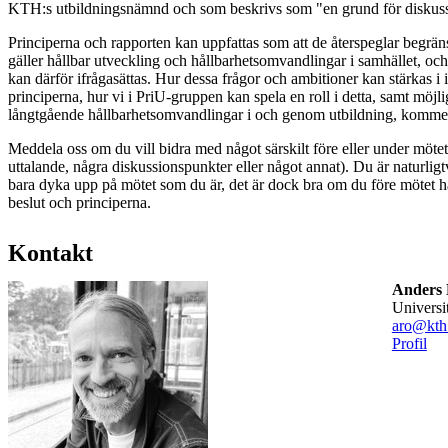
KTH:s utbildningsnämnd och som beskrivs som "en grund för diskus
Principerna och rapporten kan uppfattas som att de återspeglar begrän
gäller hållbar utveckling och hållbarhetsomvandlingar i samhället, och
kan därför ifrågasättas. Hur dessa frågor och ambitioner kan stärkas 
principerna, hur vi i PriU-gruppen kan spela en roll i detta, samt möj
långtgående hållbarhetsomvandlingar i och genom utbildning, kommer 
Meddela oss om du vill bidra med något särskilt före eller under mötet 
uttalande, några diskussionspunkter eller något annat). Du är naturli
bara dyka upp på mötet som du är, det är dock bra om du före mötet h
beslut och principerna.
Kontakt
Anders 
universi
aro@kth
Profil