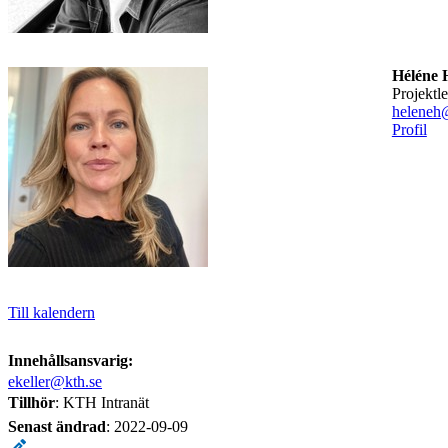
Héléne 
projektl
heleneh
Profil
Till kalendern
Innehållsansvarig:
ekeller@kth.se
Tillhör
: KTH Intranät
Senast ändrad
:
2022-09-09