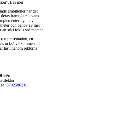
sion". Läs mer
sade ambitioner när det
 deras framtida relevans
i implementeringen av
ligheter och behov av mer
att stå i fokus vid mötena.
(en presentation, ett
gtvis också välkommen att
ar läst igenom rektorns
Rosén
tetslektor
.se
,
0702580210