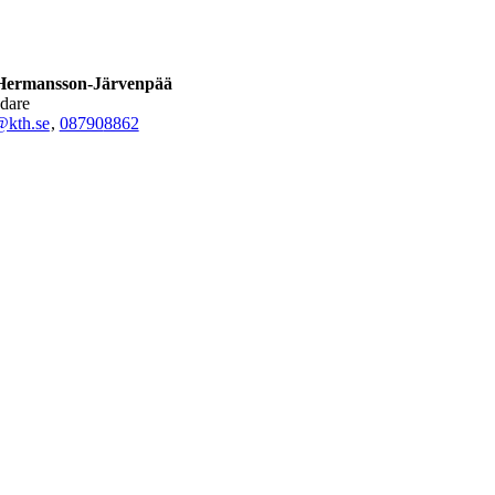
Hermansson-Järvenpää
edare
@kth.se
,
08790
8862