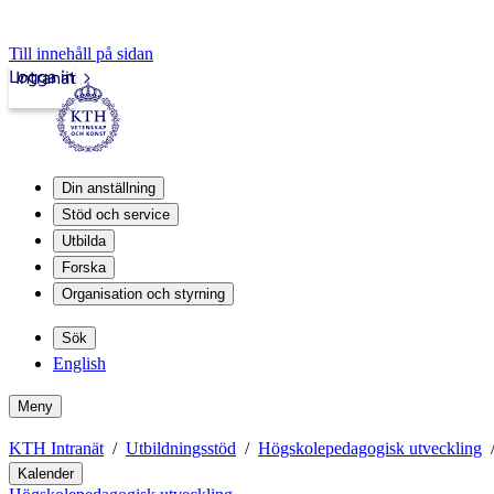
Till innehåll på sidan
Logga in
Intranät
Din anställning
Stöd och service
Utbilda
Forska
Organisation och styrning
Sök
English
Meny
KTH Intranät
Utbildningsstöd
Högskolepedagogisk utveckling
Kalender