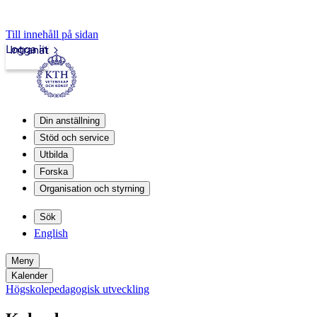
Till innehåll på sidan
Logga in
Intranät
Din anställning
Stöd och service
Utbilda
Forska
Organisation och styrning
Sök
English
Meny
Kalender
Högskolepedagogisk utveckling