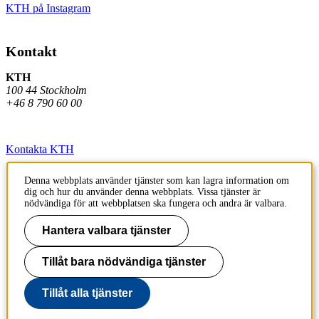
KTH på Instagram
Kontakt
KTH
100 44 Stockholm
+46 8 790 60 00
Kontakta KTH
Jobba på KTH
Denna webbplats använder tjänster som kan lagra information om
dig och hur du använder denna webbplats. Vissa tjänster är
Press och media
nödvändiga för att webbplatsen ska fungera och andra är valbara.
Faktura och betalning KTH
Hantera valbara tjänster
Om KTH:s webbplatser
Tillåt bara nödvändiga tjänster
Tillgänglighetsredogörelse
Tillåt alla tjänster