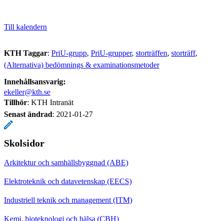
Till kalendern
KTH Taggar
:
PriU-grupp
PriU-grupper
storträffen
storträff
(Alternativa) bedömnings & examinationsmetoder
Innehållsansvarig:
ekeller@kth.se
Tillhör
: KTH Intranät
Senast ändrad
:
2021-01-27
Skolsidor
Arkitektur och samhällsbyggnad (ABE)
Elektroteknik och datavetenskap (EECS)
Industriell teknik och management (ITM)
Kemi, bioteknologi och hälsa (CBH)