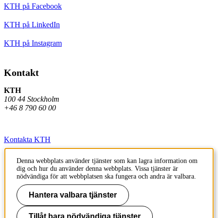
KTH på Facebook
KTH på LinkedIn
KTH på Instagram
Kontakt
KTH
100 44 Stockholm
+46 8 790 60 00
Kontakta KTH
Jobba på KTH
Denna webbplats använder tjänster som kan lagra information om
dig och hur du använder denna webbplats. Vissa tjänster är
Press och media
nödvändiga för att webbplatsen ska fungera och andra är valbara.
Faktura och betalning KTH
Hantera valbara tjänster
Om KTH:s webbplatser
Tillåt bara nödvändiga tjänster