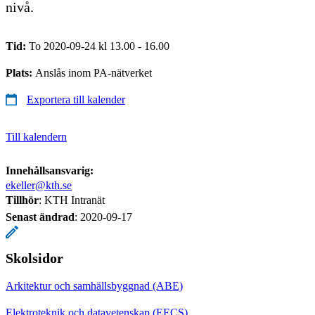
nivå.
Tid:
To 2020-09-24 kl 13.00 - 16.00
Plats:
Anslås inom PA-nätverket
Exportera till kalender
Till kalendern
Innehållsansvarig:
ekeller@kth.se
Tillhör
: KTH Intranät
Senast ändrad
:
2020-09-17
Skolsidor
Arkitektur och samhällsbyggnad (ABE)
Elektroteknik och datavetenskap (EECS)