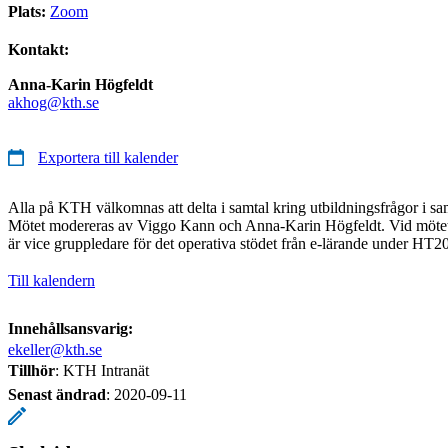
Plats:
Zoom
Kontakt:
Anna-Karin Högfeldt
akhog@kth.se
Exportera till kalender
Alla på KTH välkomnas att delta i samtal kring utbildningsfrågor i 
Mötet modereras av Viggo Kann och Anna-Karin Högfeldt. Vid mötet
är vice gruppledare för det operativa stödet från e-lärande under HT20
Till kalendern
Innehållsansvarig:
ekeller@kth.se
Tillhör
: KTH Intranät
Senast ändrad
:
2020-09-11