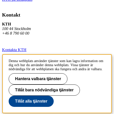
Kontakt
KTH
100 44 Stockholm
+46 8 790 60 00
Kontakta KTH
Jobba på KTH
Denna webbplats använder tjänster som kan lagra information om
dig och hur du använder denna webbplats. Vissa tjänster är
Press och media
nödvändiga för att webbplatsen ska fungera och andra är valbara.
Faktura och betalning KTH
Hantera valbara tjänster
Om KTH:s webbplatser
Tillåt bara nödvändiga tjänster
Tillgänglighetsredogörelse
Tillåt alla tjänster
Till sidans topp