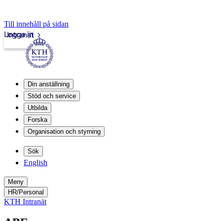
Till innehåll på sidan
Logga in
Intranät
Din anställning
Stöd och service
Utbilda
Forska
Organisation och styrning
Sök
English
Meny
HR/Personal
KTH Intranät