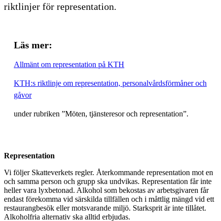
riktlinjer för representation.
Läs mer:
Allmänt om representation på KTH
KTH:s riktlinje om representation, personalvårdsförmåner och
gåvor
under rubriken ”Möten, tjänsteresor och representation”.
Representation
Vi följer Skatteverkets regler. Återkommande representation mot en
och samma person och grupp ska undvikas. Representation får inte
heller vara lyxbetonad. Alkohol som bekostas av arbetsgivaren får
endast förekomma vid särskilda tillfällen och i måttlig mängd vid ett
restaurangbesök eller motsvarande miljö. Starksprit är inte tillåtet.
Alkoholfria alternativ ska alltid erbjudas.