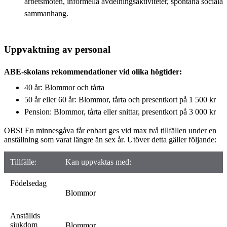
arbetsmöten, informella avdelningsaktiviteter, spontana sociala
sammanhang.
Uppvaktning av personal
ABE-skolans rekommendationer vid olika högtider:
40 år: Blommor och tårta
50 år eller 60 år: Blommor, tårta och presentkort på 1 500 kr
Pension: Blommor, tårta eller snittar, presentkort på 3 000 kr
OBS! En minnesgåva får enbart ges vid max två tillfällen under en
anställning som varat längre än sex år. Utöver detta gäller följande:
Tillfälle:
Kan uppvaktas med:
Födelsedag
Blommor
Anställds
sjukdom
Blommor