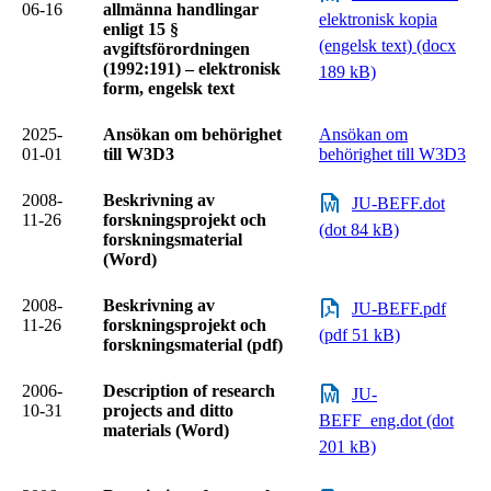
06-16
allmänna handlingar
elektronisk kopia
enligt 15 §
(engelsk text) (docx
avgiftsförordningen
(1992:191) – elektronisk
189 kB)
form, engelsk text
2025-
Ansökan om behörighet
Ansökan om
01-01
till W3D3
behörighet till W3D3
2008-
Beskrivning av
JU-BEFF.dot
11-26
forskningsprojekt och
(dot 84 kB)
forskningsmaterial
(Word)
2008-
Beskrivning av
JU-BEFF.pdf
11-26
forskningsprojekt och
(pdf 51 kB)
forskningsmaterial (pdf)
2006-
Description of research
JU-
10-31
projects and ditto
BEFF_eng.dot (dot
materials (Word)
201 kB)