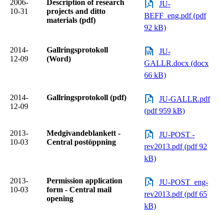
2006-
Description of research
JU-
10-31
projects and ditto
BEFF_eng.pdf (pdf
materials (pdf)
92 kB)
2014-
Gallringsprotokoll
JU-
12-09
(Word)
GALLR.docx (docx
66 kB)
2014-
Gallringsprotokoll (pdf)
JU-GALLR.pdf
12-09
(pdf 959 kB)
2013-
Medgivandeblankett -
JU-POST -
10-03
Central postöppning
rev2013.pdf (pdf 92
kB)
2013-
Permission application
JU-POST_eng-
10-03
form - Central mail
rev2013.pdf (pdf 65
opening
kB)