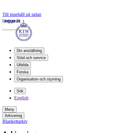
Till innehåll på sidan
Logga in
Intranät
Din anställning
Stöd och service
Utbilda
Forska
Organisation och styrning
Sök
English
Meny
Arkivering
Blankettarkiv