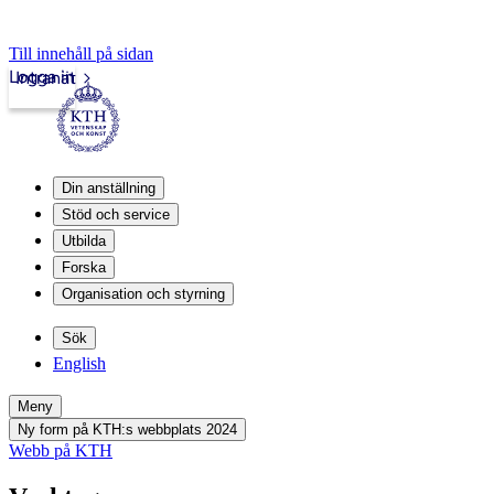
Till innehåll på sidan
Logga in
Intranät
Din anställning
Stöd och service
Utbilda
Forska
Organisation och styrning
Sök
English
Meny
Ny form på KTH:s webbplats 2024
Webb på KTH