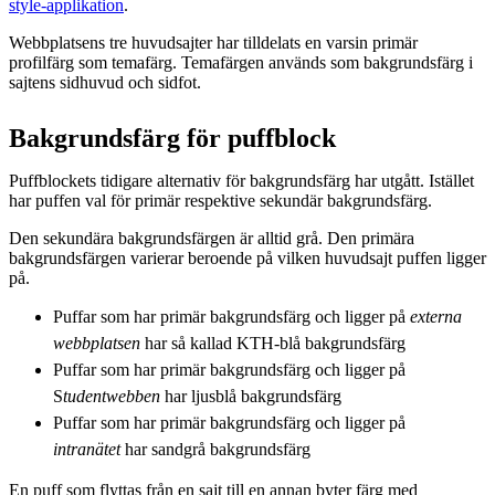
style-applikation
.
Webbplatsens tre huvudsajter har tilldelats en varsin primär
profilfärg som temafärg. Temafärgen används som bakgrundsfärg i
sajtens sidhuvud och sidfot.
Bakgrundsfärg för puffblock
Puffblockets tidigare alternativ för bakgrundsfärg har utgått. Istället
har puffen val för primär respektive sekundär bakgrundsfärg.
Den sekundära bakgrundsfärgen är alltid grå. Den primära
bakgrundsfärgen varierar beroende på vilken huvudsajt puffen ligger
på.
Puffar som har primär bakgrundsfärg och ligger på
externa
webbplatsen
har så kallad KTH-blå bakgrundsfärg
Puffar som har primär bakgrundsfärg och ligger på
S
tudentwebben
har ljusblå bakgrundsfärg
Puffar som har primär bakgrundsfärg och ligger på
intranätet
har sandgrå bakgrundsfärg
En puff som flyttas från en sajt till en annan byter färg med