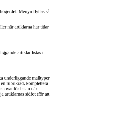
 högerdel. Menyn flyttas så
er när artiklarna har titlar
gande artiklar listas i
ilka underliggande malltyper
av en rubrikrad, komplettera
as ovanför listan när
a artiklarnas sidfot (för att