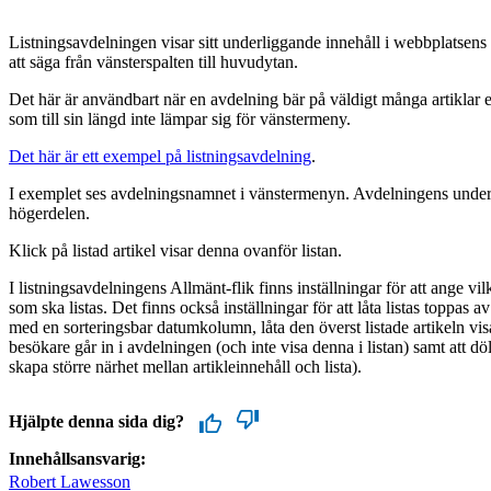
Listningsavdelningen visar sitt underliggande innehåll i webbplatsens
att säga från vänsterspalten till huvudytan.
Det här är användbart när en avdelning bär på väldigt många artiklar ell
som till sin längd inte lämpar sig för vänstermeny.
Det här är ett exempel på listningsavdelning
.
I exemplet ses avdelningsnamnet i vänstermenyn. Avdelningens underlig
högerdelen.
Klick på listad artikel visar denna ovanför listan.
I listningsavdelningens Allmänt-flik finns inställningar för att ange v
som ska listas. Det finns också inställningar för att låta listas toppas 
med en sorteringsbar datumkolumn, låta den överst listade artikeln vis
besökare går in i avdelningen (och inte visa denna i listan) samt att dölj
skapa större närhet mellan artikleinnehåll och lista).
Hjälpte denna sida dig?
Innehållsansvarig:
Robert Lawesson