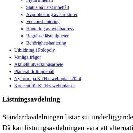
Flytta innehåll
Status på listat innehåll
Avpublicering av strukturer
Versionshantering
Hantering av webbadress
Begränsa läsrättigheter
Behörighetshantering
Utbildning i Polopoly
Vanliga frågor
Aktuellt utvecklingsarbete
Planerat driftuppehåll
Ny form på KTH:s webbplats 2024
Koncept för KTH:s webbplatser
Listningsavdelning
Standardavdelningen listar sitt underliggande 
Då kan listningsavdelningen vara ett alternati