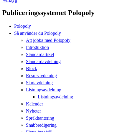
Verktyg
Publiceringssystemet Polopoly
Polopoly
Så använder du Polopoly
Att jobba med Polopoly
Introduktion
Standardartikel
Standardavdelning
Block
Resursavdelning
Startavdelning
Listningsavdelning
Listningsavdelning
Kalender
Nyheter
Språkhantering
Snabbredigering