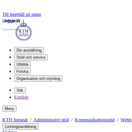
Till innehåll på sidan
Logga in
Intranät
Din anställning
Stöd och service
Utbilda
Forska
Organisation och styrning
Sök
English
Meny
KTH Intranät
Administrativt stöd
Kommunikationsstöd
Webb
Listningsavdelning