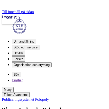
Till innehåll på sidan
Logga in
Intranät
Din anställning
Stöd och service
Utbilda
Forska
Organisation och styrning
Sök
English
Meny
Fliken Avancerat
Publiceringssystemet Polopoly