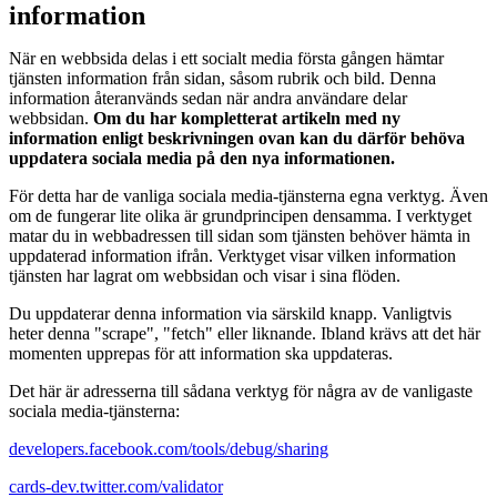
information
När en webbsida delas i ett socialt media första gången hämtar
tjänsten information från sidan, såsom rubrik och bild. Denna
information återanvänds sedan när andra användare delar
webbsidan.
Om du har kompletterat artikeln med ny
information enligt beskrivningen ovan kan du därför behöva
uppdatera sociala media på den nya informationen.
För detta har de vanliga sociala media-tjänsterna egna verktyg. Även
om de fungerar lite olika är grundprincipen densamma. I verktyget
matar du in webbadressen till sidan som tjänsten behöver hämta in
uppdaterad information ifrån. Verktyget visar vilken information
tjänsten har lagrat om webbsidan och visar i sina flöden.
Du uppdaterar denna information via särskild knapp. Vanligtvis
heter denna "scrape", "fetch" eller liknande. Ibland krävs att det här
momenten upprepas för att information ska uppdateras.
Det här är adresserna till sådana verktyg för några av de vanligaste
sociala media-tjänsterna:
developers.facebook.com/tools/debug/sharing
cards-dev.twitter.com/validator